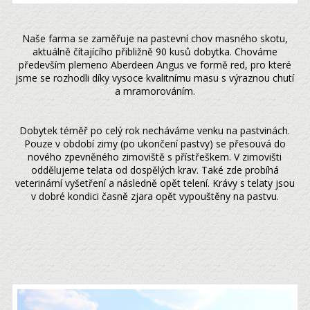
Naše farma se zaměřuje na pastevní chov masného skotu,
aktuálně čítajícího přibližně 90 kusů dobytka. Chováme
především plemeno Aberdeen Angus ve formě red, pro které
jsme se rozhodli díky vysoce kvalitnímu masu s výraznou chutí
a mramorováním.
Dobytek téměř po celý rok necháváme venku na pastvinách.
Pouze v období zimy (po ukončení pastvy) se přesouvá do
nového zpevněného zimoviště s přístřeškem. V zimovišti
oddělujeme telata od dospělých krav. Také zde probíhá
veterinární vyšetření a následně opět telení. Krávy s telaty jsou
v dobré kondici časně zjara opět vypouštěny na pastvu.