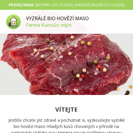
PRODEJ MASA:
BEDÝNKY (03.10.2026), VAKUOVÉ BALENÍ (10.10.2026)
VYZRÁLÉ BIO HOVĚZÍ MASO
Farma Kunclův mlýn
VÍTEJTE
Jestliže chcete jíst zdravě a pochutnat si, vyzkoušejte vyzrálé
bio hovězí maso mladých kusů chovaných v přírodě na
pastvinách (zvířata jsou krmena pouze rostlinnou stravou