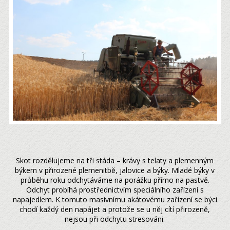
Skot rozdělujeme na tři stáda – krávy s telaty a plemenným
býkem v přirozené plemenitbě, jalovice a býky. Mladé býky v
průběhu roku odchytáváme na porážku přímo na pastvě.
Odchyt probíhá prostřednictvím speciálního zařízení s
napajedlem. K tomuto masivnímu akátovému zařízení se býci
chodí každý den napájet a protože se u něj cítí přirozeně,
nejsou při odchytu stresováni.