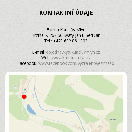
KONTAKTNÍ ÚDAJE
Farma Kunclův Mlýn
Brzina 7, 262 56 Svatý Jan u Sedlčan
Tel.: +420 602 861 393
E-mail:
objednavky@kuncluvmlyn.cz
Web:
www.kuncluvmlyn.cz
Facebook:
www.facebook.com/vyzralehovezimaso